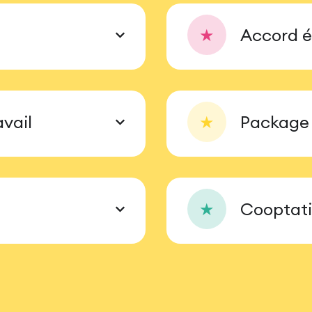
★
Accord é
vail
★
Package 
★
Cooptat