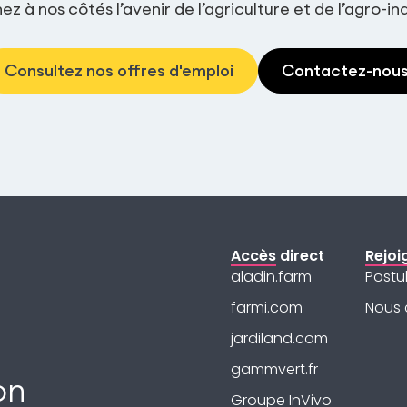
z à nos côtés l’avenir de l’agriculture et de l’agro-ind
Consultez nos offres d'emploi
Contactez-nou
Accès direct
Rejoi
aladin.farm
Postu
farmi.com
Nous 
jardiland.com
gammvert.fr
on
Groupe InVivo