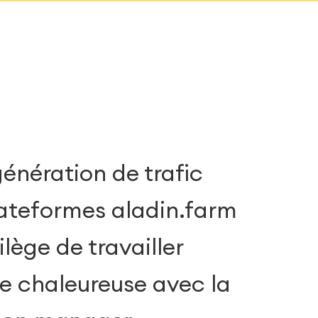
génération de trafic
« 
plateformes aladin.farm
vr
vilège de travailler
l’
 chaleureuse avec la
in