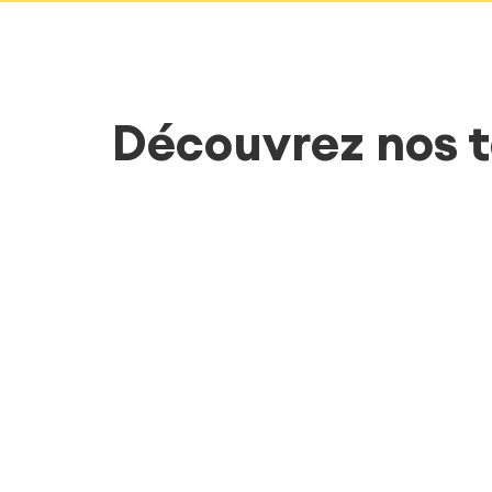
Découvrez nos t
 succès du lancement de
land.com repose sur la
boration étroite des équipes e
 mais aussi en transverse avec