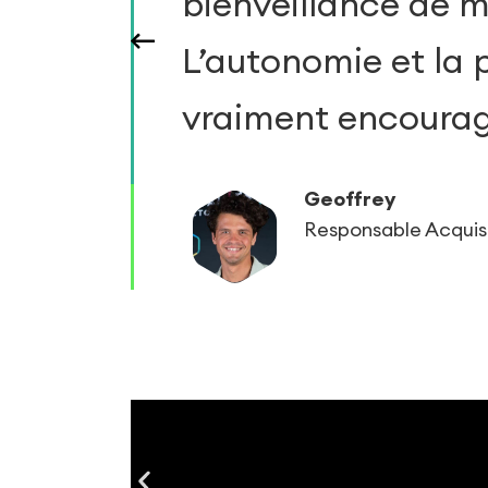
t
bienveillance de 
,
L’autonomie et la p
tre
vraiment encourag
gie. »
Geoffrey
Responsable Acquis