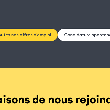
utes nos offres d'emploi
Candidature spontan
isons de nous rejoind