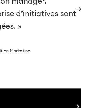
mon manager.
de
rise d’initiatives sont
ap
ées. »
gr
ition Marketing