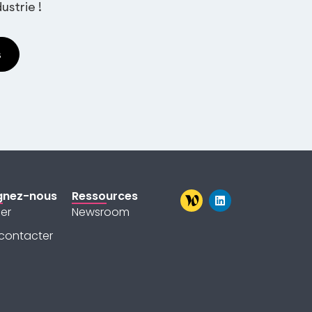
ustrie !
s
gnez-nous
Ressources
ler
Newsroom
contacter