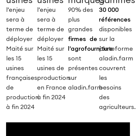
l’enjeu
l’enjeu
90% des
30 000
sera à
sera à
plus
références
terme de
terme de
grandes
disponibles
déployer
déployer
firmes de
sur la
Maité sur
Maité sur
l’agrofourniture
plateforme
les 15
les 15
sont
aladin.farm
usines
usines de
présentes
couvrent
françaises
production
sur
les
de
en France
aladin.farm
besoins
production
à fin 2024
des
à fin 2024
agriculteurs.