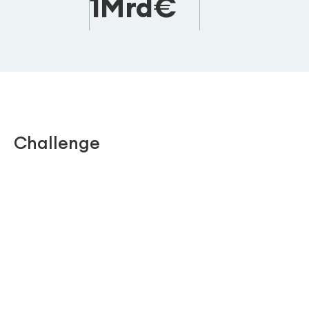
1Mrd€
Challenge