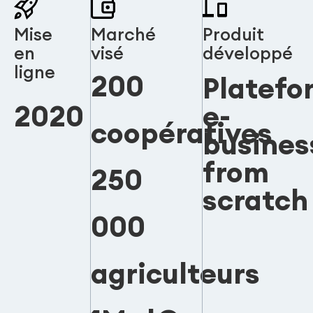
Mise
Marché
Produit
en
visé
développé
ligne
200
Platefo
2020
e-
coopératives
busines
from
250
scratch
000
agriculteurs